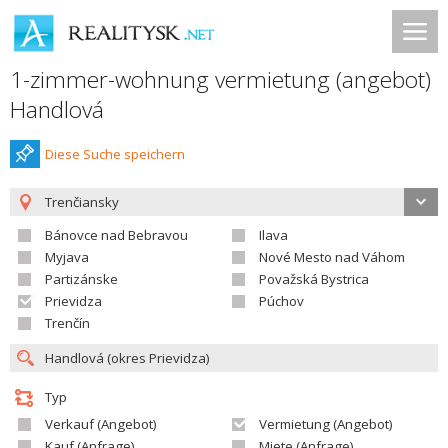
1-zimmer-wohnung vermietung (angebot)
Handlová
Diese Suche speichern
Trenčiansky
Bánovce nad Bebravou
Ilava
Myjava
Nové Mesto nad Váhom
Partizánske
Považská Bystrica
Prievidza
Púchov
Trenčín
Typ
Verkauf (Angebot)
Vermietung (Angebot)
Kauf (Anfrage)
Miete (Anfrage)