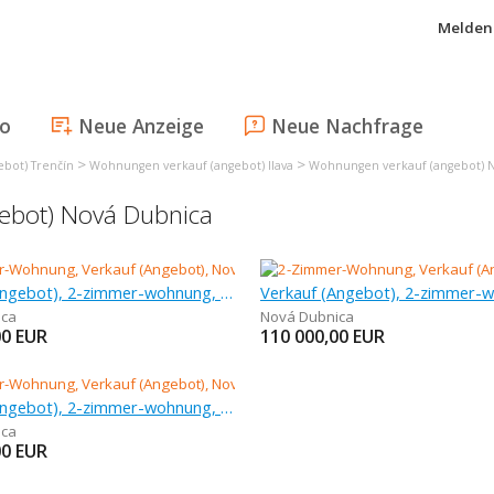
Melden 
fo
Neue Anzeige
Neue Nachfrage
>
>
bot) Trenčín
Wohnungen verkauf (angebot) Ilava
Wohnungen verkauf (angebot) 
ebot) Nová Dubnica
Verkauf (Angebot), 2-zimmer-wohnung, 61 m
ica
Nová Dubnica
00
EUR
110 000,00
EUR
Verkauf (Angebot), 2-zimmer-wohnung, 59 m
ica
00
EUR