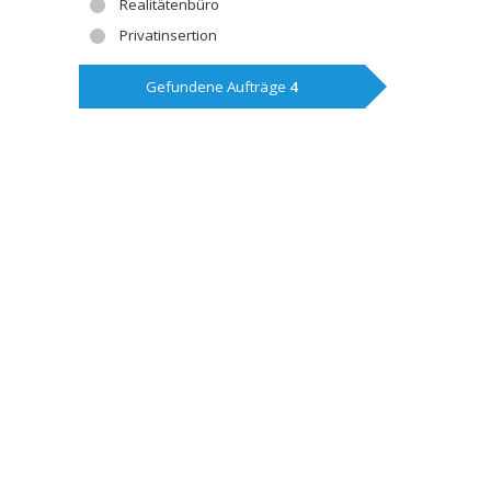
Realitätenbüro
Privatinsertion
Gefundene Aufträge
4