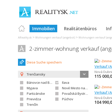
Immobilien
Realitätenbüros
In
>
>
AReality.sk
Wohnungen verkauf (angebot)
Wohnungen verkauf (ange
2-zimmer-wohnung verkauf (ang
Diese Suche speichern
Nová Dubn
Trenčiansky
115 000,
Bánovce nad Bebravou
Ilava
Myjava
Nové Mesto nad Váhom
Partizánske
Považská Bystrica
Nová Dubn
Prievidza
Púchov
104 990,
Trenčín