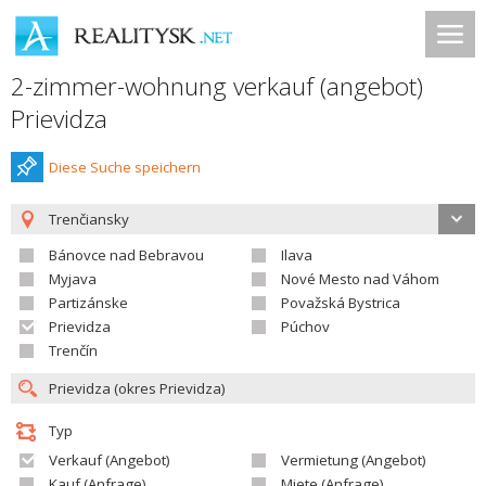
2-zimmer-wohnung verkauf (angebot)
Prievidza
Diese Suche speichern
Trenčiansky
Bánovce nad Bebravou
Ilava
Myjava
Nové Mesto nad Váhom
Partizánske
Považská Bystrica
Prievidza
Púchov
Trenčín
Typ
Verkauf (Angebot)
Vermietung (Angebot)
Kauf (Anfrage)
Miete (Anfrage)