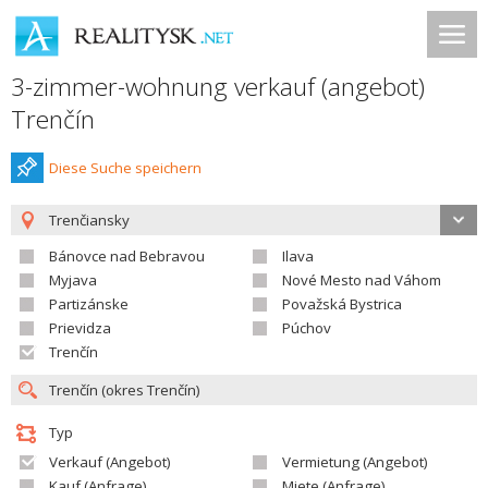
3-zimmer-wohnung verkauf (angebot)
Trenčín
Diese Suche speichern
Trenčiansky
Bánovce nad Bebravou
Ilava
Myjava
Nové Mesto nad Váhom
Partizánske
Považská Bystrica
Prievidza
Púchov
Trenčín
Typ
Verkauf (Angebot)
Vermietung (Angebot)
Kauf (Anfrage)
Miete (Anfrage)