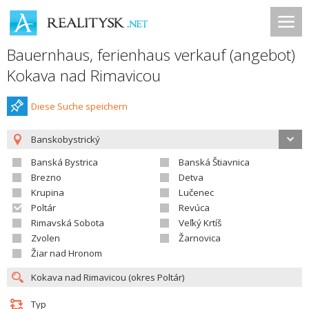
Bauernhaus, ferienhaus verkauf (angebot)
Kokava nad Rimavicou
Diese Suche speichern
Banskobystrický
Banská Bystrica
Banská Štiavnica
Brezno
Detva
Krupina
Lučenec
Poltár
Revúca
Rimavská Sobota
Veľký Krtíš
Zvolen
Žarnovica
Žiar nad Hronom
Typ