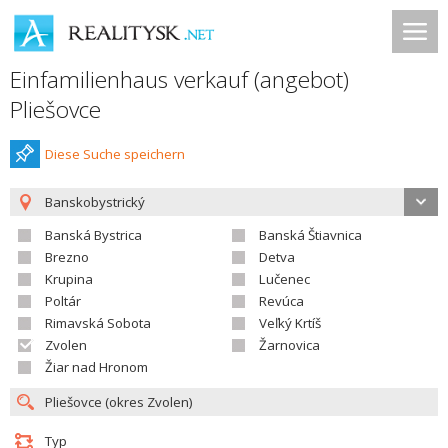
Einfamilienhaus verkauf (angebot)
Pliešovce
Diese Suche speichern
Banskobystrický
Banská Bystrica
Banská Štiavnica
Brezno
Detva
Krupina
Lučenec
Poltár
Revúca
Rimavská Sobota
Veľký Krtíš
Zvolen
Žarnovica
Žiar nad Hronom
Typ