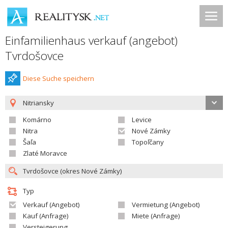
Einfamilienhaus verkauf (angebot)
Tvrdošovce
Diese Suche speichern
Nitriansky
Komárno
Levice
Nitra
Nové Zámky
Šaľa
Topoľčany
Zlaté Moravce
Typ
Verkauf (Angebot)
Vermietung (Angebot)
Kauf (Anfrage)
Miete (Anfrage)
Versteigerung