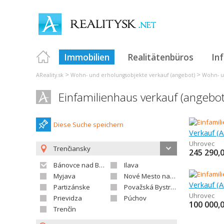
Immobilien
Realitätenbüros
In
>
>
AReality.sk
Wohn- und erholungsobjekte verkauf (angebot)
Wohn- u
Einfamilienhaus verkauf (angebo
Diese Suche speichern
Uhrovec
Trenčiansky
245 290,
Bánovce nad Bebravou
Ilava
Myjava
Nové Mesto nad Váhom
Partizánske
Považská Bystrica
Uhrovec
Prievidza
Púchov
100 000,
Trenčín