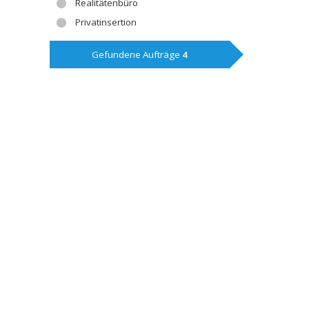
Realitätenbüro
Privatinsertion
Gefundene Aufträge
4