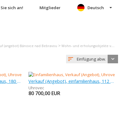
Sie sich an!
Mitglieder
Deutsch
>
uf (angebot) Bánovce nad Bebravou
Wohn- und erholungsobjekte verkauf (angebot) Uhrovec
Einfügung abw.
Verkauf (Angebot), einfamilienhaus, 180 m
Verkauf (Angebot), einfamilienhaus, 112 m
Uhrovec
80 700,00
EUR