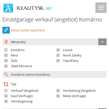
Einzelgarage verkauf (angebot) Komárno
Diese Suche speichern
Nitriansky
Komárno
Levice
Nitra
Nové Zámky
Šaľa
Topoľčany
Zlaté Moravce
Typ
Verkauf (Angebot)
Vermietung (Angebot)
Kauf (Anfrage)
Miete (Anfrage)
Versteigerung