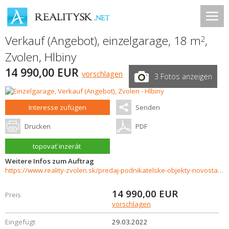
Verkauf (Angebot), einzelgarage, 18 m
,
2
Zvolen
,
Hlbiny
14 990,00 EUR
vorschlagen
3 Fotos anzeigen
Interesse zufügen
Senden
Drucken
PDF
topovať inzerát
Weitere Infos zum Auftrag
https://www.reality-zvolen.sk/predaj-podnikatelske-objekty-novostavby/Garaz-na-predaj-ZvolenHlbiny-29054/?utm_source=areality&utm_medium=xml&utm_term=29054&utm_content=pozemok&utm_campaign=portaly
14 990,00
EUR
Preis
vorschlagen
Eingefügt
29.03.2022