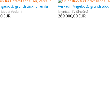
Verkauf (Angebot), grundstück für einfamilienhäuser, 779 m
V Medzi Vodami
Mlynica
,
IBV Slnečná
00
EUR
269 000,00
EUR