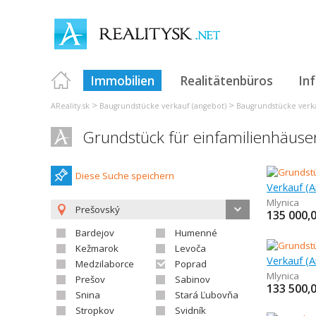
Immobilien
Realitätenbüros
In
>
>
AReality.sk
Baugrundstücke verkauf (angebot)
Baugrundstücke verka
Grundstück für einfamilienhäuser
Diese Suche speichern
Mlynica
Prešovský
135 000,
Bardejov
Humenné
Kežmarok
Levoča
Medzilaborce
Poprad
Mlynica
Prešov
Sabinov
133 500,
Snina
Stará Ľubovňa
Stropkov
Svidník