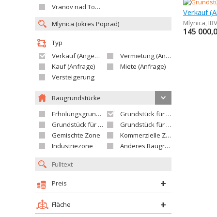
Vranov nad Topľou
Mlynica
,
IB
145 000,
Typ
Verkauf (Angebot)
Vermietung (Angebot)
Kauf (Anfrage)
Miete (Anfrage)
Versteigerung
Baugrundstücke
Erholungsgrundstück
Grundstück für Einfamilienhäuser
Grundstück für Wohnhäuser
Grundstück für Versorgungseinrichtungen
Gemischte Zone
Kommerzielle Zone
Industriezone
Anderes Baugrundstück
Preis
Fläche