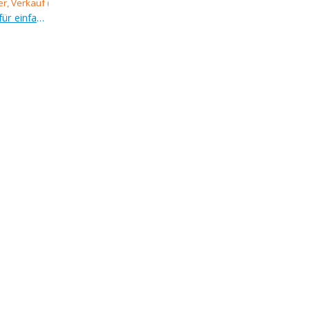
Verkauf (Angebot), grundstück für einfamilienhäuser, 2 999 m