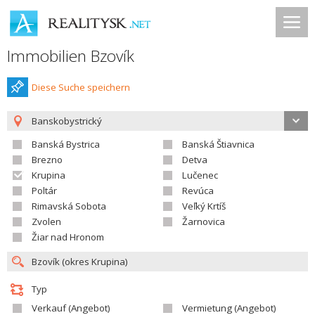
Immobilien Bzovík
Diese Suche speichern
Banskobystrický
Banská Bystrica
Banská Štiavnica
Brezno
Detva
Krupina
Lučenec
Poltár
Revúca
Rimavská Sobota
Veľký Krtíš
Zvolen
Žarnovica
Žiar nad Hronom
Typ
Verkauf (Angebot)
Vermietung (Angebot)