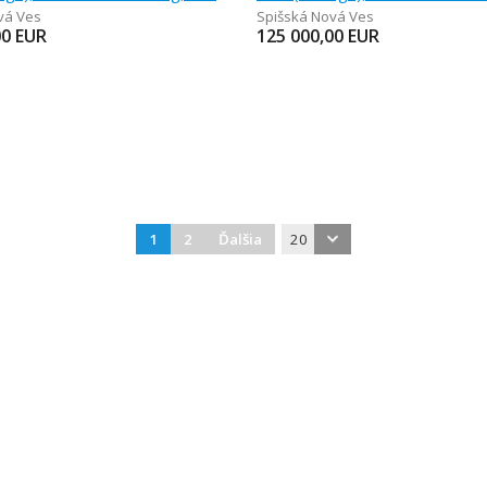
vá Ves
Spišská Nová Ves
00
EUR
125 000,00
EUR
1
2
Ďalšia
20