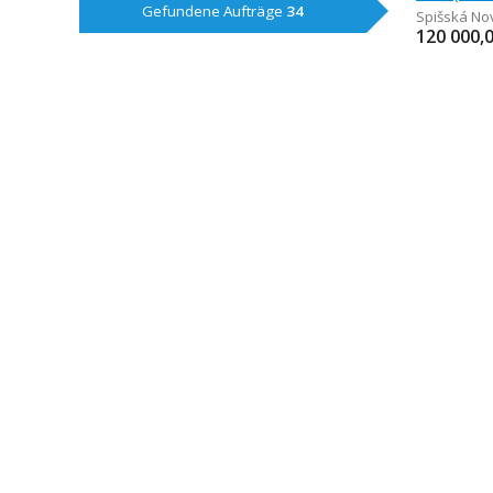
Gefundene Aufträge
34
Spišská No
120 000,