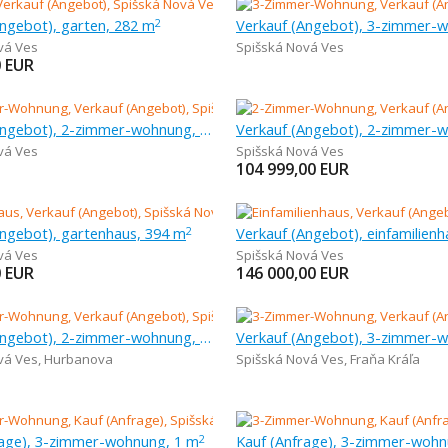
Angebot), garten, 282 m
2
vá Ves
Spišská Nová Ves
0
EUR
Verkauf (Angebot), 2-zimmer-wohnung, 96,21 m
vá Ves
Spišská Nová Ves
104 999,00
EUR
Angebot), gartenhaus, 394 m
2
vá Ves
Spišská Nová Ves
0
EUR
146 000,00
EUR
Verkauf (Angebot), 2-zimmer-wohnung, 68 m
vá Ves
,
Hurbanova
Spišská Nová Ves
,
Fraňa Kráľa
rage), 3-zimmer-wohnung, 1 m
Kauf (Anfrage), 3-zimmer-wohn
2