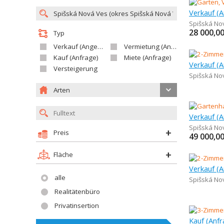
Verkauf (
Spišská No
28 000,0
Typ
Verkauf (Angebot)
Vermietung (Angebot)
Kauf (Anfrage)
Miete (Anfrage)
Versteigerung
Spišská No
Arten
Verkauf (
Spišská No
Preis
49 000,0
Fläche
alle
Spišská No
Realitätenbüro
Privatinsertion
Kauf (Anf