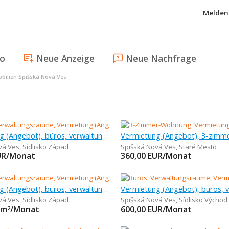
Melden 
fo
Neue Anzeige
Neue Nachfrage
bilien Spišská Nová Ves
Vermietung (Angebot), büros, verwaltungsräume, 90 m
vá Ves
,
Sídlisko Západ
Spišská Nová Ves
,
Staré Mesto
UR/Monat
360,00
EUR/Monat
Vermietung (Angebot), büros, verwaltungsräume, 524 m
vá Ves
,
Sídlisko Západ
Spišská Nová Ves
,
Sídlisko Východ
/m
/Monat
600,00
EUR/Monat
2