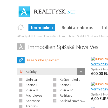
Immobilien
Realitätenbüros
In
>
>
>
AReality.sk
Immobilien Košice
Immobilien Spišská Nová Ves
Immo
Immobilien Spišská Nová Ves
Diese Suche speichern
Spišská No
Košický
600,00
E
Gelnica
Košice - okolie
Košice I
Košice II
Košice III
Košice IV
Spišská No
Michalovce
Rožňava
6,00
EUR
Sobrance
Spišská Nová Ves
Trebišov