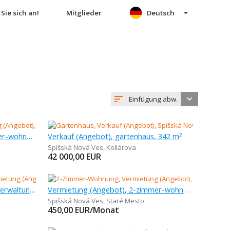
Sie sich an!
Mitglieder
Deutsch
Einfügung abw.
Vermietung (Angebot), 3-zimmer-wohnung, 47 m
Verkauf (Angebot), gartenhaus, 342 m
2
Spišská Nová Ves
,
Kollárova
42 000,00
EUR
Vermietung (Angebot), büros, verwaltungsräume, 107 m
Vermietung (Angebot), 2-zimmer-wohnung, 50 m
Spišská Nová Ves
,
Staré Mesto
450,00
EUR/Monat