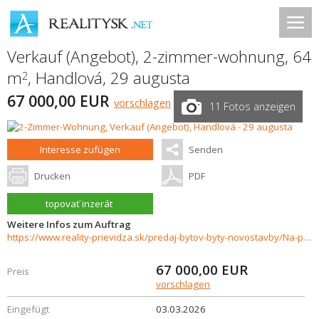
Verkauf (Angebot), 2-zimmer-wohnung, 64
m
,
Handlová
,
29 augusta
2
67 000,00 EUR
vorschlagen
11 Fotos anzeigen
Interesse zufügen
Senden
Drucken
PDF
topovať inzerát
Weitere Infos zum Auftrag
https://www.reality-prievidza.sk/predaj-bytov-byty-novostavby/Na-predaj-2izbovy-byt-po-ciastocnej-rekonstrukcii-Ul.29-Augusta-37009/?utm_source=areality&utm_medium=xml&utm_term=37009&utm_content=byt&utm_campaign=portaly
67 000,00
EUR
Preis
vorschlagen
Eingefügt
03.03.2026