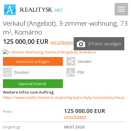
Verkauf (Angebot), 3-zimmer-wohnung, 73
m
,
Komárno
2
125 000,00 EUR
vorschlagen
8 Fotos anzeigen
Interesse zufügen
Senden
Drucken
PDF
topovať inzerát
Weitere Infos zum Auftrag
https://www.reality-komarno.sk/predaj-bytov-byty-novostavby/Na-predaj-3-izbovy-byt-v-blizkosti-centra-Komarna-37864/?utm_source=areality&utm_medium=xml&utm_term=37864&utm_content=byt&utm_campaign=portaly
125 000,00
EUR
Preis
vorschlagen
Eingefügt
08.07.2026