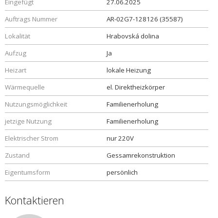
Eingefügt
27.06.2025
Auftrags Nummer
AR-02G7-128126 (35587)
Lokalität
Hrabovská dolina
Aufzug
Ja
Heizart
lokale Heizung
Wärmequelle
el. Direktheizkörper
Nutzungsmöglichkeit
Familienerholung
jetzige Nutzung
Familienerholung
Elektrischer Strom
nur 220V
Zustand
Gessamrekonstruktion
Eigentumsform
persönlich
Kontaktieren