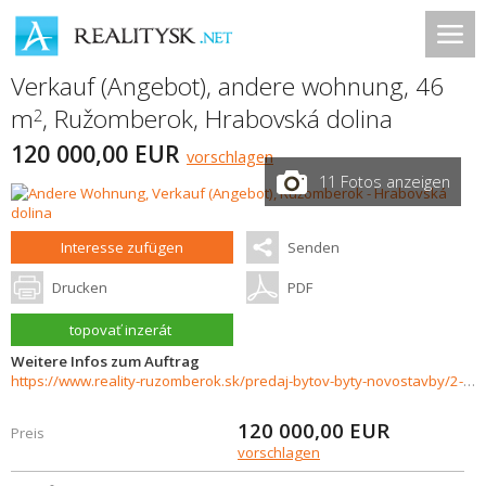
Verkauf (Angebot), andere wohnung, 46
m
,
Ružomberok
,
Hrabovská dolina
2
120 000,00 EUR
vorschlagen
11 Fotos anzeigen
Interesse zufügen
Senden
Drucken
PDF
topovať inzerát
Weitere Infos zum Auftrag
https://www.reality-ruzomberok.sk/predaj-bytov-byty-novostavby/2-izb.-Apartman-Fatrapark-1-Hrabovska-dolina-Idealny-na-investiciu-aj-relax-35587/?utm_source=areality&utm_medium=xml&utm_term=35587&utm_content=byt&utm_campaign=portaly
120 000,00
EUR
Preis
vorschlagen