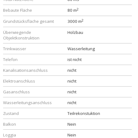
2
Bebaute Fläche
80 m
2
Grundstücksfläche gesamt
3000 m
Überwiegende
Holzbau
Objektkonstruktion
Trinkwasser
Wasserleitung
Telefon
ist nicht
Kanalisationsanschluss
nicht
Elektroanschluss
nicht
Gasanschluss
nicht
Wasserleitungsanschluss
nicht
Zustand
Teilrekonstuktion
Balkon
Nein
Loggia
Nein