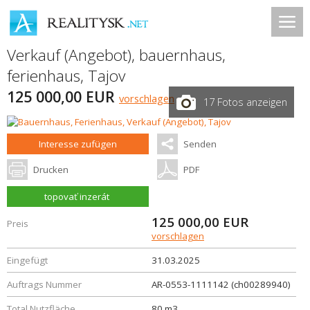
Verkauf (Angebot), bauernhaus,
ferienhaus,
Tajov
125 000,00 EUR
vorschlagen
17 Fotos anzeigen
Interesse zufügen
Senden
Drucken
PDF
topovať inzerát
125 000,00
EUR
Preis
vorschlagen
Eingefügt
31.03.2025
Auftrags Nummer
AR-0553-1111142 (ch00289940)
Total Nutzfläche
80 m3