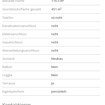
Bebaute Fläche
116.5 m
2
Grundstücksfläche gesamt
451 m
Telefon
ist nicht
Kanalisationsanschluss
nicht
Elektroanschluss
nicht
Gasanschluss
nicht
Wasserleitungsanschluss
nicht
Zustand
Neubau
Balkon
Nein
Loggia
Nein
Terrasse
Ja
Eigentumsform
persönlich
Kontaktieren