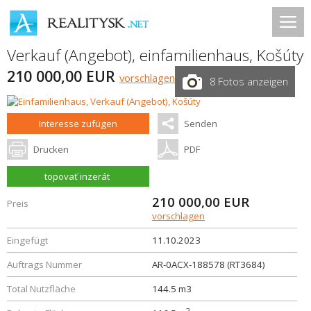
Verkauf (Angebot), einfamilienhaus,
Košúty
210 000,00 EUR
vorschlagen
8 Fotos anzeigen
Interesse zufügen
Senden
Drucken
PDF
topovať inzerát
210 000,00
EUR
Preis
vorschlagen
Eingefügt
11.10.2023
Auftrags Nummer
AR-0ACX-188578 (RT3684)
Total Nutzfläche
144.5 m3
2