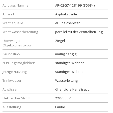
Auftrags Nummer
AR-02G7-128199 (35684)
Anfahrt
Asphaltstraße
Wärmequelle
el. Speicherofen
Warmwasserbereitung
parallel mit der Zentralheizung
Überwiegende
Ziegel-
Objektkonstruktion
Grundstück
maßig hängig
Nutzungsmöglichkeit
ständiges Wohnen
jetzige Nutzung
ständiges Wohnen
Trinkwasser
Wasserleitung
Abwässer
öffentliche Kanalisation
Elektrischer Strom
220/380V
Ausstattung
Laube