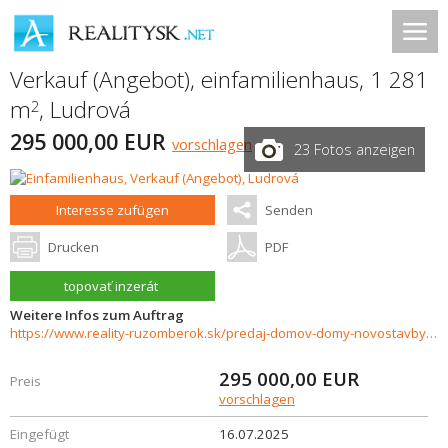
Verkauf (Angebot), einfamilienhaus, 1 281
m
,
Ludrová
2
295 000,00 EUR
vorschlagen
23 Fotos anzeigen
Interesse zufügen
Senden
Drucken
PDF
topovať inzerát
Weitere Infos zum Auftrag
https://www.reality-ruzomberok.sk/predaj-domov-domy-novostavby/Dva-rodinne-domy-pod-jednou-strechou-na-predaj-Ludrova-35684/?utm_source=areality&utm_medium=xml&utm_term=35684&utm_content=dom&utm_campaign=portaly
295 000,00
EUR
Preis
vorschlagen
Eingefügt
16.07.2025