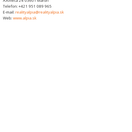
A.Kmeťa 24
03601
Martin
Telefon:
+421 951 089 965
E-mail:
realityalpia@realityalpia.sk
Web:
www.alpia.sk