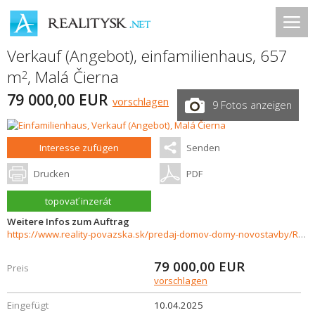
Verkauf (Angebot), einfamilienhaus, 657
m
,
Malá Čierna
2
79 000,00 EUR
vorschlagen
9 Fotos anzeigen
Interesse zufügen
Senden
Drucken
PDF
topovať inzerát
Weitere Infos zum Auftrag
https://www.reality-povazska.sk/predaj-domov-domy-novostavby/Rodinny-dom-na-predaj-35030/?utm_source=areality&utm_medium=xml&utm_term=35030&utm_content=dom&utm_campaign=portaly
79 000,00
EUR
Preis
vorschlagen
Eingefügt
10.04.2025