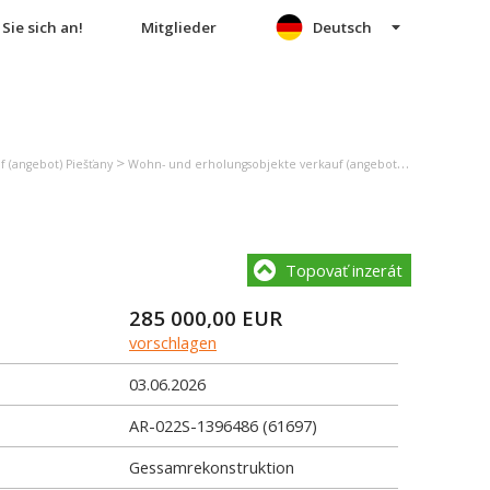
Sie sich an!
Mitglieder
Deutsch
>
>
 (angebot) Piešťany
Wohn- und erholungsobjekte verkauf (angebot) Piešťany
Ein
Topovať inzerát
285 000,00
EUR
vorschlagen
03.06.2026
AR-022S-1396486 (61697)
Gessamrekonstruktion