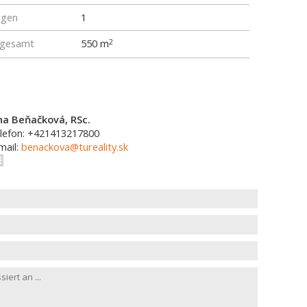
ngen
1
 gesamt
550 m
2
na Beňačková, RSc.
lefon: +421413217800
mail:
benackova@tureality.sk