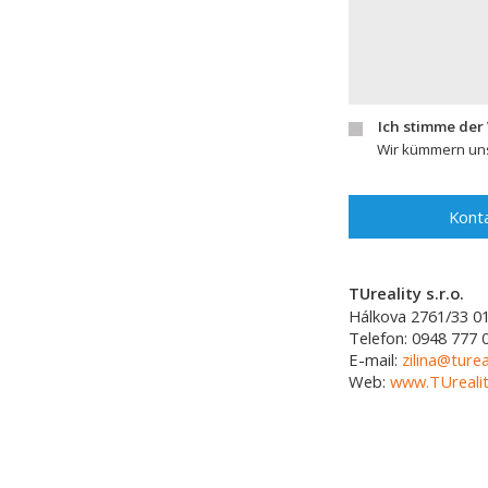
Ich stimme der
Wir kümmern uns
Konta
TUreality s.r.o.
Hálkova 2761/33
0
Telefon:
0948 777 
E-mail:
zilina@turea
Web:
www.TUrealit