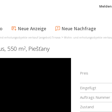
Melden 
fo
Neue Anzeige
Neue Nachfrage
>
nd erholungsobjekte verkauf (angebot) Trnava
Wohn- und erholungsobjekte verkauf
aus, 550 m
,
Piešťany
2
Preis
Eingefügt
Auftrags Nummer
Zustand