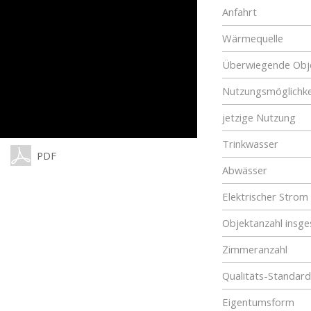
Anfahrt
Wärmequelle
Überwiegende Obje
Nutzungsmöglichke
jetzige Nutzung
Trinkwasser
PDF
Abwässer
Elektrischer Strom
Objektanzahl insg
Zimmeranzahl
Qualitäts-Standard
Eigentumsform