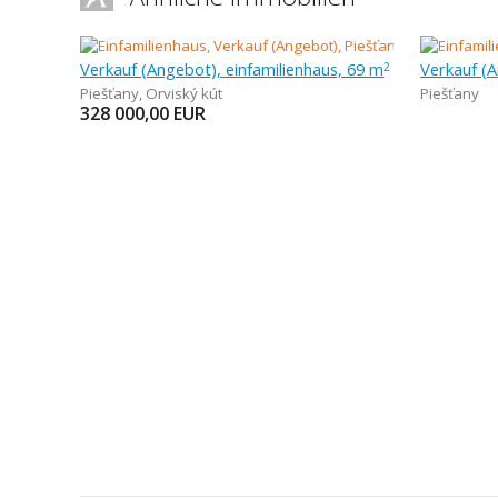
Verkauf (Angebot), einfamilienhaus, 69 m
2
Piešťany
,
Orviský kút
Piešťany
328 000,00
EUR