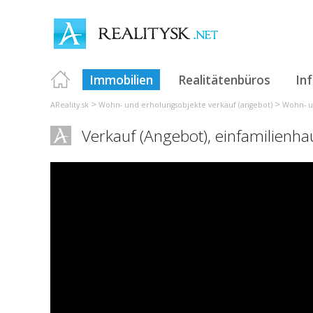
Immobilien
Realitätenbüros
In
>
>
AReality.sk
Wohn- und erholungsobjekte verkauf (angebot)
Wohn- u
Verkauf (Angebot), einfamilienh