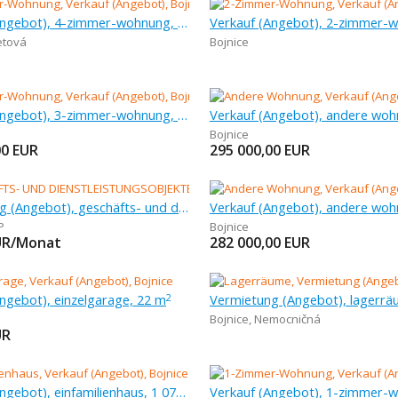
Verkauf (Angebot), 4-zimmer-wohnung, 89 m
etová
Bojnice
Verkauf (Angebot), 3-zimmer-wohnung, 122 m
Bojnice
00
EUR
295 000,00
EUR
Vermietung (Angebot), geschäfts- und dienstleistungsobjekte , 135 m
P
Bojnice
UR/Monat
282 000,00
EUR
ngebot), einzelgarage, 22 m
2
Bojnice
,
Nemocničná
UR
Verkauf (Angebot), einfamilienhaus, 1 076 m