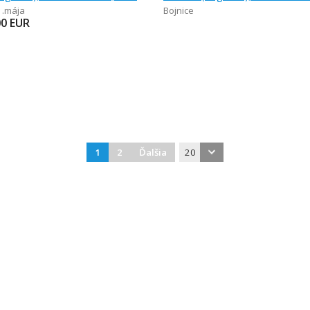
1.mája
Bojnice
00
EUR
1
2
Ďalšia
20