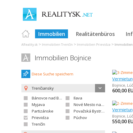
Immobilien
Realitätenbüros
In
>
>
>
AReality.sk
Immobilien Trenčín
Immobilien Prievidza
Immobilien
Immobilien Bojnice
Diese Suche speichern
Bojnice
,
Lú
Trenčiansky
600,00
E
Bánovce nad Bebravou
Ilava
Myjava
Nové Mesto nad Váhom
Partizánske
Považská Bystrica
Bojnice
,
Lú
Prievidza
Púchov
550,00
E
Trenčín