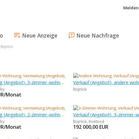
Melden 
fo
Neue Anzeige
Neue Nachfrage
 Bojnice
Vermietung (Angebot), 3-zimmer-wohnung, 64 m
Verkauf (Angebot), andere woh
čky
Bojnice
UR/Monat
Vermietung (Angebot), 2-zimmer-wohnung, 54 m
čky
Bojnice
,
Kvetová
UR/Monat
192 000,00
EUR