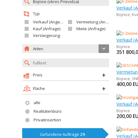
Typ
Bojnice
,
Kv
Verkauf (Angebot)
Vermietung (Angebot)
Kauf (Anfrage)
Miete (Anfrage)
Versteigerung
Bojnice
Arten
351 800,
Preis
Bojnice
,
SN
400,00
E
Fläche
alle
Verkauf (A
Bojnice
Realitätenbüro
200,00
E
Privatinsertion
Gefundene Aufträge
29