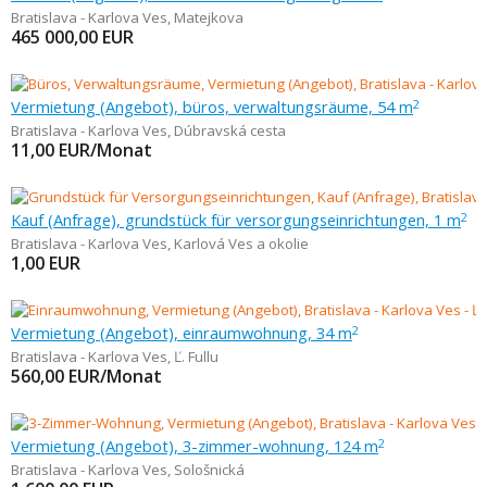
Bratislava - Karlova Ves
,
Matejkova
465 000,00
EUR
Vermietung (Angebot), büros, verwaltungsräume, 54 m
2
Bratislava - Karlova Ves
,
Dúbravská cesta
11,00
EUR/Monat
Kauf (Anfrage), grundstück für versorgungseinrichtungen, 1 m
2
Bratislava - Karlova Ves
,
Karlová Ves a okolie
1,00
EUR
Vermietung (Angebot), einraumwohnung, 34 m
2
Bratislava - Karlova Ves
,
Ľ. Fullu
560,00
EUR/Monat
Vermietung (Angebot), 3-zimmer-wohnung, 124 m
2
Bratislava - Karlova Ves
,
Sološnická