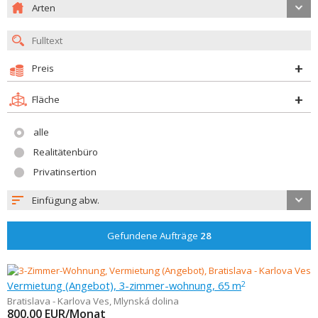
Arten
Preis
Fläche
alle
Realitätenbüro
Privatinsertion
Einfügung abw.
Gefundene Aufträge
28
Vermietung (Angebot), 3-zimmer-wohnung, 65 m
2
Bratislava - Karlova Ves
,
Mlynská dolina
800,00
EUR/Monat