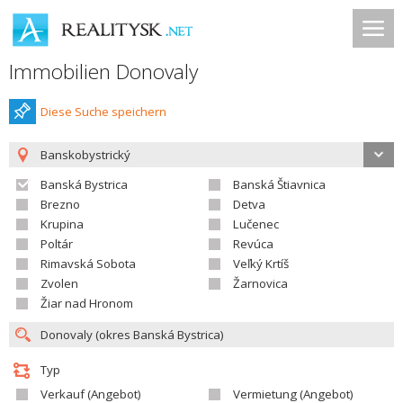
Immobilien Donovaly
Diese Suche speichern
Banskobystrický
Banská Bystrica
Banská Štiavnica
Brezno
Detva
Krupina
Lučenec
Poltár
Revúca
Rimavská Sobota
Veľký Krtíš
Zvolen
Žarnovica
Žiar nad Hronom
Typ
Verkauf (Angebot)
Vermietung (Angebot)