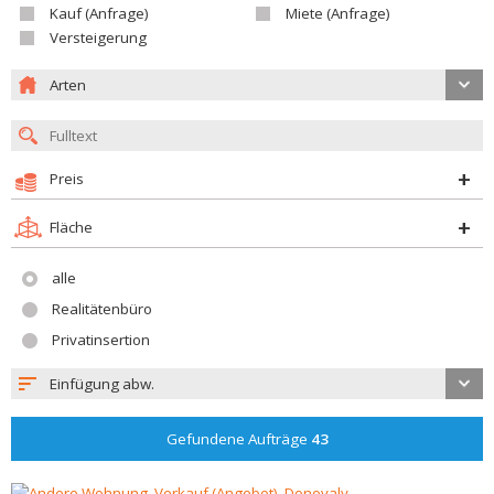
Kauf (Anfrage)
Miete (Anfrage)
Versteigerung
Arten
Preis
Fläche
alle
Realitätenbüro
Privatinsertion
Einfügung abw.
Gefundene Aufträge
43