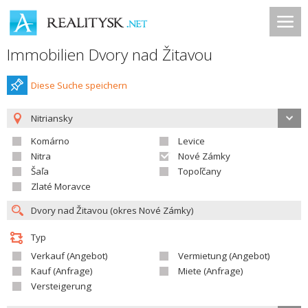
Immobilien Dvory nad Žitavou
Diese Suche speichern
Nitriansky
Komárno
Levice
Nitra
Nové Zámky
Šaľa
Topoľčany
Zlaté Moravce
Typ
Verkauf (Angebot)
Vermietung (Angebot)
Kauf (Anfrage)
Miete (Anfrage)
Versteigerung