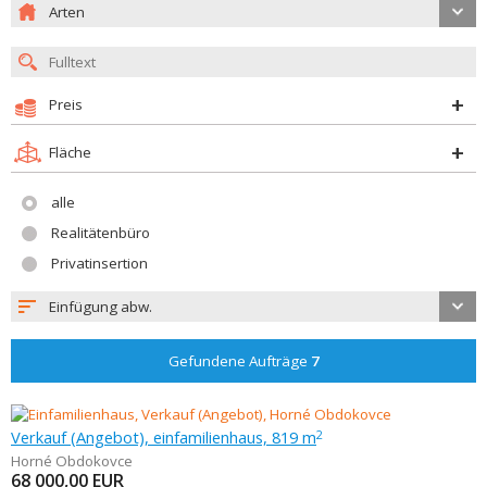
Arten
Preis
Fläche
alle
Realitätenbüro
Privatinsertion
Einfügung abw.
Gefundene Aufträge
7
Verkauf (Angebot), einfamilienhaus, 819 m
2
Horné Obdokovce
68 000,00
EUR