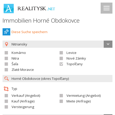
Immobilien Horné Obdokovce
Diese Suche speichern
Nitriansky
Komárno
Levice
Nitra
Nové Zámky
Šaľa
Topoľčany
Zlaté Moravce
Typ
Verkauf (Angebot)
Vermietung (Angebot)
Kauf (Anfrage)
Miete (Anfrage)
Versteigerung