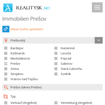
Immobilien Prešov
Diese Suche speichern
Prešovský
Bardejov
Humenné
Kežmarok
Levoča
Medzilaborce
Poprad
Prešov
Sabinov
Snina
Stará Ľubovňa
Stropkov
Svidník
Vranov nad Topľou
Typ
Verkauf (Angebot)
Vermietung (Angebot)