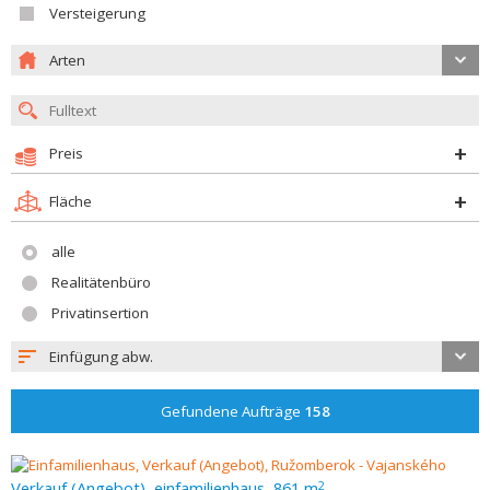
Versteigerung
Arten
Preis
Fläche
alle
Realitätenbüro
Privatinsertion
Einfügung abw.
Gefundene Aufträge
158
Verkauf (Angebot), einfamilienhaus, 861 m
2