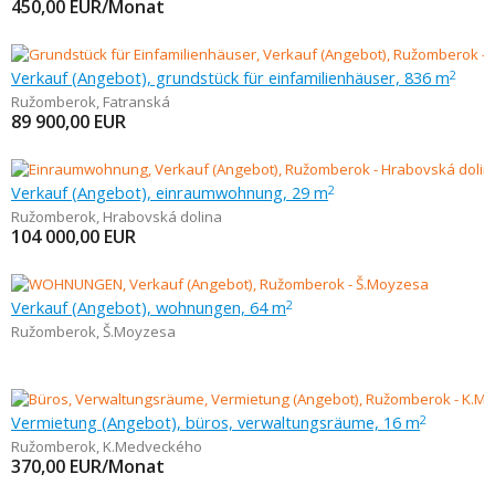
450,00
EUR/Monat
Verkauf (Angebot), grundstück für einfamilienhäuser, 836 m
2
Ružomberok
,
Fatranská
89 900,00
EUR
Verkauf (Angebot), einraumwohnung, 29 m
2
Ružomberok
,
Hrabovská dolina
104 000,00
EUR
Verkauf (Angebot), wohnungen, 64 m
2
Ružomberok
,
Š.Moyzesa
Vermietung (Angebot), büros, verwaltungsräume, 16 m
2
Ružomberok
,
K.Medveckého
370,00
EUR/Monat