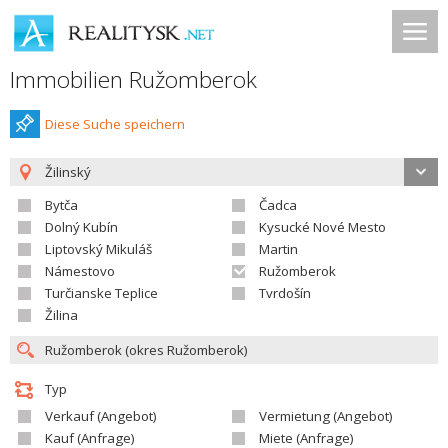
Immobilien Ružomberok
Diese Suche speichern
Žilinský
Bytča
Čadca
Dolný Kubín
Kysucké Nové Mesto
Liptovský Mikuláš
Martin
Námestovo
Ružomberok
Turčianske Teplice
Tvrdošín
Žilina
Typ
Verkauf (Angebot)
Vermietung (Angebot)
Kauf (Anfrage)
Miete (Anfrage)