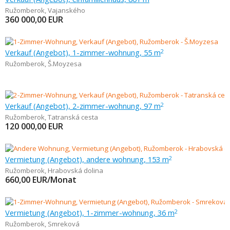
Ružomberok
,
Vajanského
360 000,00
EUR
Verkauf (Angebot), 1-zimmer-wohnung, 55 m
2
Ružomberok
,
Š.Moyzesa
Verkauf (Angebot), 2-zimmer-wohnung, 97 m
2
Ružomberok
,
Tatranská cesta
120 000,00
EUR
Vermietung (Angebot), andere wohnung, 153 m
2
Ružomberok
,
Hrabovská dolina
660,00
EUR/Monat
Vermietung (Angebot), 1-zimmer-wohnung, 36 m
2
Ružomberok
,
Smreková