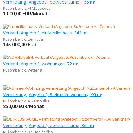
Vermietung (Angebot), betriebsräume, 155 m
2
Ružomberok
,
M.Madačova
1 000,00
EUR/Monat
Verkauf (Angebot), einfamilienhaus, 342 m
2
Ružomberok
,
Černová
145 000,00
EUR
Verkauf (Angebot), wohnungen, 72 m
2
Ružomberok
,
Veterná
Vermietung (Angebot), 3-zimmer-wohnung, 99 m
2
Ružomberok
,
A.Bernoláka
850,00
EUR/Monat
Vermietung (Angebot), betriebsräume, 362 m
2
Ružomberok
,
Do Baničného