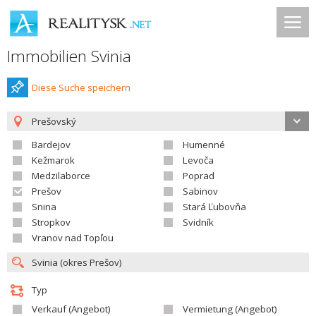
Immobilien Svinia
Diese Suche speichern
Prešovský
Bardejov
Humenné
Kežmarok
Levoča
Medzilaborce
Poprad
Prešov
Sabinov
Snina
Stará Ľubovňa
Stropkov
Svidník
Vranov nad Topľou
Typ
Verkauf (Angebot)
Vermietung (Angebot)