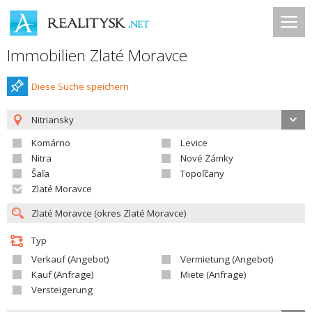
Immobilien Zlaté Moravce
Diese Suche speichern
Nitriansky
Komárno
Levice
Nitra
Nové Zámky
Šaľa
Topoľčany
Zlaté Moravce
Typ
Verkauf (Angebot)
Vermietung (Angebot)
Kauf (Anfrage)
Miete (Anfrage)
Versteigerung