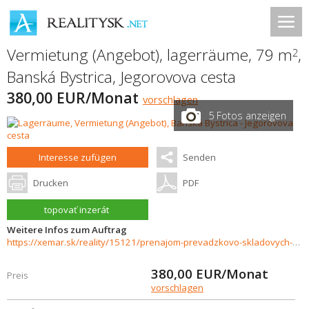
Vermietung (Angebot), lagerräume, 79 m
,
2
Banská Bystrica
,
Jegorovova cesta
380,00 EUR/Monat
vorschlagen
5 Fotos anzeigen
Interesse zufügen
Senden
Drucken
PDF
topovať inzerát
Weitere Infos zum Auftrag
https://xemar.sk/reality/15121/prenajom-prevadzkovo-skladovych-priestorov-banska-bystrica
380,00
EUR/Monat
Preis
vorschlagen