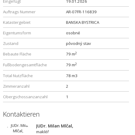
Eingefügt
19.01.2026
Auftrags Nummer
AR-07FR-116839
Katastergebiet
BANSKA BYSTRICA
Eigentumsform
osobné
Zustand
pôvodný stav
2
Bebaute Fläche
79 m
2
Fußbodengesamtfläche
79 m
Total Nutzfläche
78 m3
Zimmeranzahl
2
Obergschossanzanzahl
1
Kontaktieren
JUDr. Milan Mlčal,
makléř