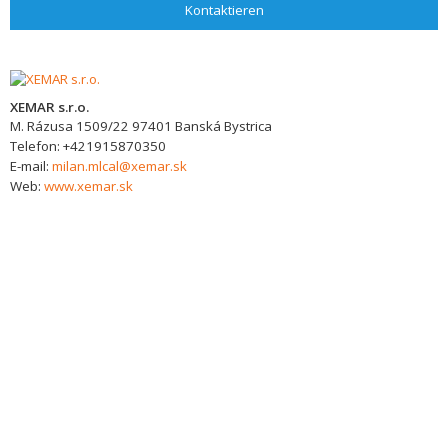
Kontaktieren
XEMAR s.r.o.
M. Rázusa 1509/22
97401
Banská Bystrica
Telefon:
+421915870350
E-mail:
milan.mlcal@xemar.sk
Web:
www.xemar.sk