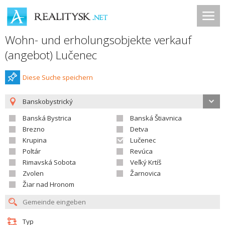
Wohn- und erholungsobjekte verkauf
(angebot) Lučenec
Diese Suche speichern
Banskobystrický
Banská Bystrica
Banská Štiavnica
Brezno
Detva
Krupina
Lučenec
Poltár
Revúca
Rimavská Sobota
Veľký Krtíš
Zvolen
Žarnovica
Žiar nad Hronom
Typ