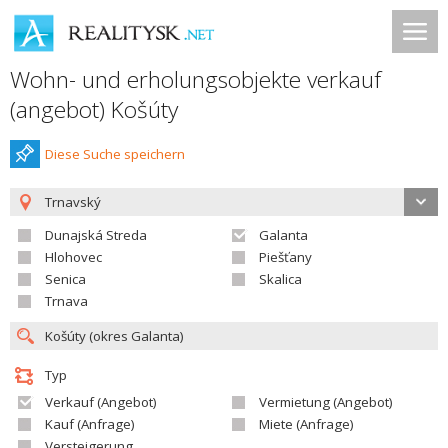
Wohn- und erholungsobjekte verkauf
(angebot) Košúty
Diese Suche speichern
Trnavský
Dunajská Streda
Galanta
Hlohovec
Piešťany
Senica
Skalica
Trnava
Typ
Verkauf (Angebot)
Vermietung (Angebot)
Kauf (Anfrage)
Miete (Anfrage)
Versteigerung